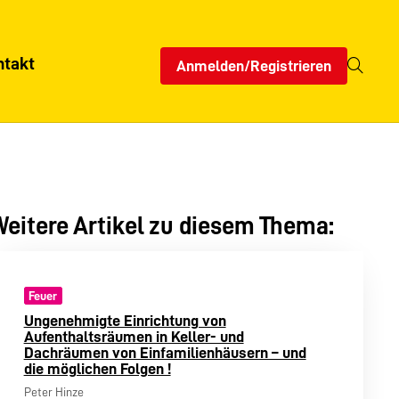
ntakt
Anmelden/Registrieren
eitere Artikel zu diesem Thema:
Feuer
Ungenehmigte Einrichtung von
Aufenthaltsräumen in Keller- und
Dachräumen von Einfamilienhäusern – und
die möglichen Folgen !
Peter Hinze