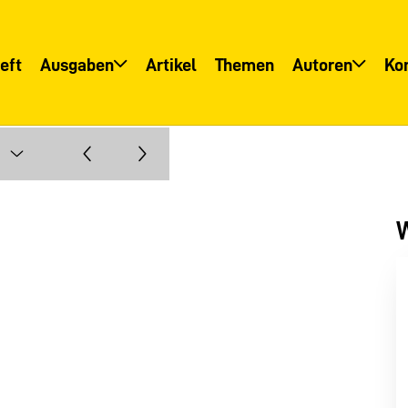
eft
Ausgaben
Artikel
Themen
Autoren
Ko
Übersicht
Übersicht
Informationsservice
Autoreninfo
W