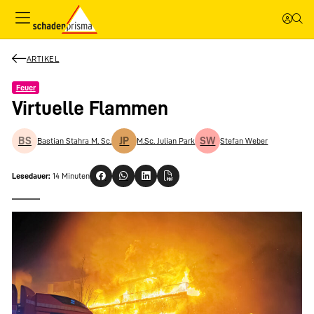
ARTIKEL
Feuer
Virtuelle Flammen
BS
JP
SW
Bastian Stahra M. Sc.
M.Sc. Julian Park
Stefan Weber
Lesedauer:
14 Minuten