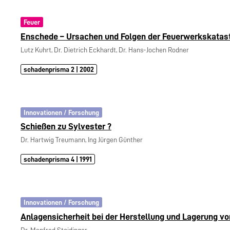
Feuer
Enschede – Ursachen und Folgen der Feuerwerkskatas
Lutz Kuhrt, Dr. Dietrich Eckhardt, Dr. Hans-Jochen Rodner
schadenprisma 2 | 2002
Innovationen / Forschung
Schießen zu Sylvester ?
Dr. Hartwig Treumann, Ing Jürgen Günther
schadenprisma 4 | 1991
Innovationen / Forschung
Anlagensicherheit bei der Herstellung und Lagerung vo
Dr. Manfred Steidinger