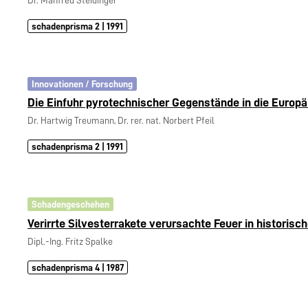
schadenprisma 2 | 1991
Innovationen / Forschung
Die Einfuhr pyrotechnischer Gegenstände in die Europ
Dr. Hartwig Treumann, Dr. rer. nat. Norbert Pfeil
schadenprisma 2 | 1991
Schadengeschehen
Verirrte Silvesterrakete verursachte Feuer in historis
Dipl.-Ing. Fritz Spalke
schadenprisma 4 | 1987