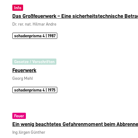
Info
Das Großfeuerwerk – Eine sicherheitstechnische Betr
Dr. rer. nat. Hilmar Andre
schadenprisma 4 | 1987
Gesetze / Vorschriften
Feuerwerk
Georg MehI
schadenprisma 4 | 1975
Feuer
Ein wenig beachtetes Gefahrenmoment beim Abbrenne
Ing Jürgen Günther