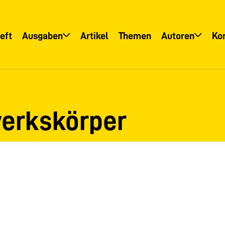
eft
Ausgaben
Artikel
Themen
Autoren
Ko
Übersicht
Übersicht
Informationsservice
Autoreninfo
erkskörper