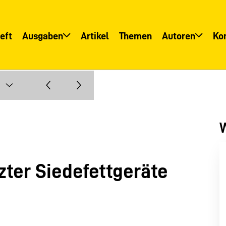
eft
Ausgaben
Artikel
Themen
Autoren
Ko
Übersicht
Übersicht
Informationsservice
Autoreninfo
W
zter Siedefettgeräte