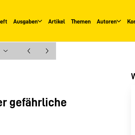
eft
Ausgaben
Artikel
Themen
Autoren
Ko
Übersicht
Übersicht
Informationsservice
Autoreninfo
W
r gefährliche