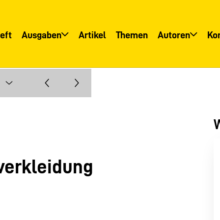
eft
Ausgaben
Artikel
Themen
Autoren
Ko
Übersicht
Übersicht
Informationsservice
Autoreninfo
W
verkleidung