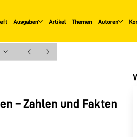
eft
Ausgaben
Artikel
Themen
Autoren
Ko
Übersicht
Übersicht
Informationsservice
Autoreninfo
W
en – Zahlen und Fakten