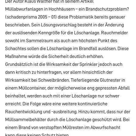
Der Autor Klaus Walther hat in seinem Artikel
Müllabwurfanlagen in Hochhäusern – ein Brandschutzproblem?
(schadenprisma 2005 – 01) diese Problematik bereits genauer
beschrieben. Sein Lösungsvorschlag besteht in der Änderung
der auslösenden Kenngröße für die Löschanlage. Rauchmelder
sowohl im Sammelraum als auch am höchsten Punkt des
Schachtes sollen die Löschanlage im Brandfall auslösen. Diese
Maßnahme würde die Sicherheit deutlich erhöhen.
Grundsätzlich ist die Wirksamkeit der Sprinkler jedoch auch
dann kritisch zu hinterfragen, vor allem hinsichtlich der
Wirksamkeit bei Schwelbränden. Tieferliegende Glutnester in
einem Müllcontainer, der möglicherweise eng gepressten Abfall
beinhaltet, werden auch mit einer Löschanlage nur schwer
erreicht. Die Folge wäre eine weitere kontinuierliche
Rauchentwicklung und -ausbreitung. Hinzu kommt, dass nur der
Müllsammelbehälter durch die Löschanlage geschützt wird. Bei
einem Brand von verstopften Müllresten im Abwurfschacht
kann diese keinen Schutz bieten.