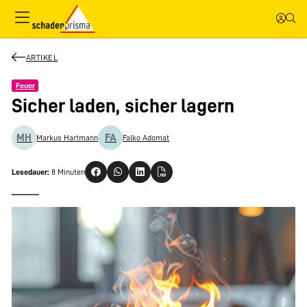
ARTIKEL
Feuer
Sicher laden, sicher lagern
MH
FA
Markus Hartmann
Falko Adomat
Lesedauer:
8 Minuten