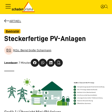
ARTIKEL
Elektrizität
Steckerfertige PV-Anlagen
BG
M.Sc. Bernd Große-Scharmann
Lesedauer:
7 Minuten
Grafik 1 / Übersicht Mini-PV-Anlage