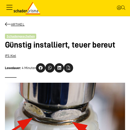
ARTIKEL
Schadengeschehen
Günstig installiert, teuer bereut
IFS Kiel
Lesedauer:
4 Minuten