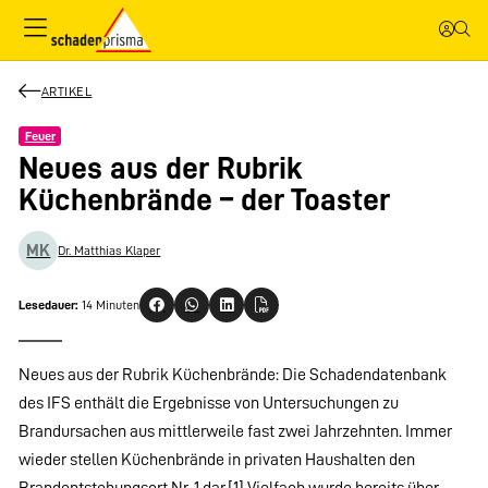
ARTIKEL
Feuer
Neues aus der Rubrik
Küchenbrände – der Toaster
MK
Dr. Matthias Klaper
Lesedauer:
14 Minuten
Neues aus der Rubrik Küchenbrände: Die Schadendatenbank
des IFS enthält die Ergebnisse von Untersuchungen zu
Brandursachen aus mittlerweile fast zwei Jahrzehnten. Immer
wieder stellen Küchenbrände in privaten Haushalten den
Brandentstehungsort Nr. 1 dar.[1] Vielfach wurde bereits über